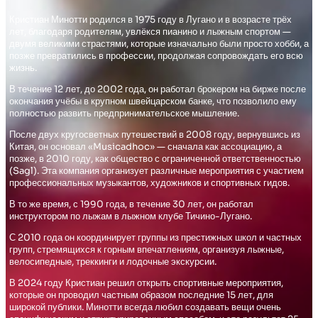
Кристиан Минотти родился в 1975 году в Лугано и в возрасте трёх
лет, благодаря родителям, увлёкся пианино и лыжным спортом —
двумя великими страстями, которые изначально были просто хобби, а
позже превратились в профессии, продолжая сопровождать его всю
жизнь.
В течение 12 лет, до 2002 года, он работал брокером на бирже после
окончания учёбы в крупном швейцарском банке, что позволило ему
полностью развить предпринимательское мышление.
После двух кругосветных путешествий в 2008 году, вернувшись из
Китая, он основал «Musicadhoc» — сначала как ассоциацию, а
позже, в 2010 году, как общество с ограниченной ответственностью
(Sagl). Эта компания организует различные мероприятия с участием
профессиональных музыкантов, художников и спортивных гидов.
В то же время, с 1990 года, в течение 30 лет, он работал
инструктором по лыжам в лыжном клубе Тичино-Лугано.
С 2010 года он координирует группы из престижных школ и частных
групп, стремящихся к горным впечатлениям, организуя лыжные,
велосипедные, треккинги и лодочные экскурсии.
В 2024 году Кристиан решил открыть спортивные мероприятия,
которые он проводил частным образом последние 15 лет, для
широкой публики. Минотти всегда любил создавать вещи очень