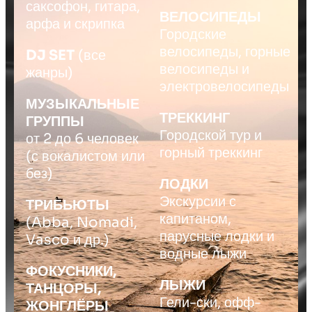
саксофон, гитара,
ВЕЛОСИПЕДЫ
арфа и скрипка
Городские
велосипеды, горные
DJ SET
(все
велосипеды и
жанры)
электровелосипеды
МУЗЫКАЛЬНЫЕ
ТРЕККИНГ
ГРУППЫ
Городской тур и
от 2 до 6 человек
горный треккинг
(с вокалистом или
без)
ЛОДКИ
Экскурсии с
ТРИБЬЮТЫ
капитаном,
(Abba, Nomadi,
парусные лодки и
Vasco и др.)
водные лыжи
ФОКУСНИКИ,
ЛЫЖИ
ТАНЦОРЫ,
Гели-ски, офф-
ЖОНГЛЁРЫ