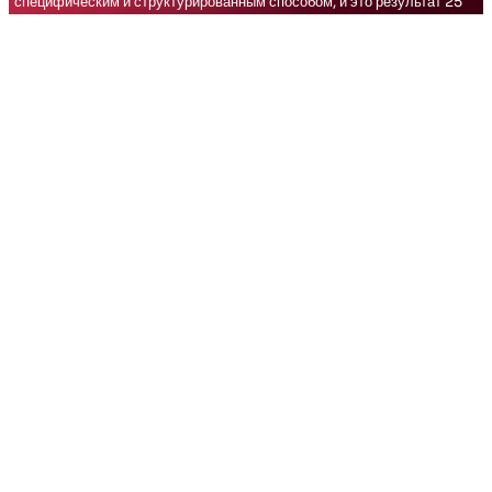
специфическим и структурированным способом, и это результат 25
лет работы независимым профессионалом. Его успех как
предпринимателя связан с постоянным обновлением идей и
диверсификацией деятельности, при этом он никогда не забывал о
своих краеугольных камнях: МУЗЫКЕ и СПОРТЕ
НАША ЭНЕРГИЯ
Захватывающие моменты, полные
страсти и преданности искусству,
музыке и спорту; Достижение полного
удовлетворения клиентов для
незабываемых впечатлений