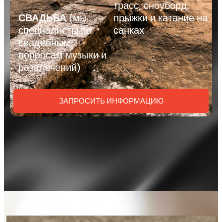
трасс, сноуборд,
СВАДЬБА
(мы
прыжки и катание на
специалисты по
санках
свадебным
вопросам музыки и
развлечений)
ЗАПРОСИТЬ ИНФОРМАЦИЮ