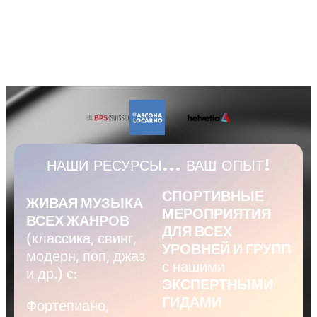
НАШИ РЕСУРСЫ... ВАШ ОПЫТ!
СПОРТИВНЫЕ
ЖИВАЯ МУЗЫКА
МЕРОПРИЯТИЯ
ВСЕХ ЖАНРОВ
ДЛЯ ВСЕХ
(классика, свинг,
УРОВНЕЙ И ГРУПП
модерн, поп, джаз
с нашими
и др.) с:
ЭКСПЕРТНЫМИ
ГИДАМИ
Фортепиано,