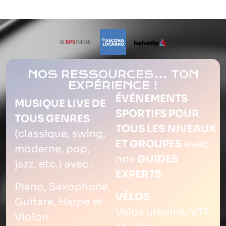
NOS RESSOURCES... TON
EXPÉRIENCE !
ÉVÉNEMENTS
MUSIQUE LIVE DE
SPORTIFS POUR
TOUS GENRES
TOUS LES NIVEAUX
(classique, swing,
ET GROUPES
avec
moderne, pop,
nos
GUIDES
jazz, etc.) avec :
EXPERTS
Piano, Saxophone,
VÉLOS
Guitare, Harpe et
Vélos urbains, VTT
Violon