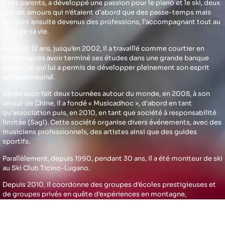
à ses parents, a développé une passion pour le piano et le ski, deux
grands amours qui n’étaient d’abord que des passe-temps mais
qui sont ensuite devenus des professions, l’accompagnant tout au
long de sa vie.
Pendant 12 ans, jusqu’en 2002, il a travaillé comme courtier en
bourse après avoir terminé ses études dans une grande banque
suisse, ce qui lui a permis de développer pleinement son esprit
entrepreneurial.
Après avoir fait deux tournées autour du monde, en 2008, à son
retour de Chine, il a fondé « Musicadhoc », d’abord en tant
qu’association puis, en 2010, en tant que société à responsabilité
limitée (Sagl). Cette société organise divers événements, avec des
musiciens professionnels, des artistes ainsi que des guides
sportifs.
Parallèlement, depuis 1990, pendant 30 ans, il a été moniteur de ski
au Ski Club Ticino-Lugano.
Depuis 2010, il coordonne des groupes d’écoles prestigieuses et
de groupes privés en quête d’expériences en montagne,
organisant du ski, du cyclisme, de la randonnée et des excursions
en bateau.