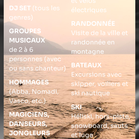
et vélos
DJ SET
(tous les
électriques
genres)
RANDONNÉE
GROUPES
Visite de la ville et
MUSICAUX
randonnée en
de 2 à 6
montagne
personnes (avec
BATEAUX
ou sans chanteur)
Excursions avec
HOMMAGES
skipper, voiliers et
(Abba, Nomadi,
ski nautique
Vasco, etc.)
SKI
MAGICIENS,
Héliski, hors-piste,
DANSEURS,
snowboard, sauts
JONGLEURS
et luge