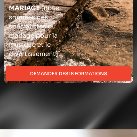
MARIAGE
(nous
sommes des
spécialistes du
mariage pour la
musique et le
divertissement)
DEMANDER DES INFORMATIONS