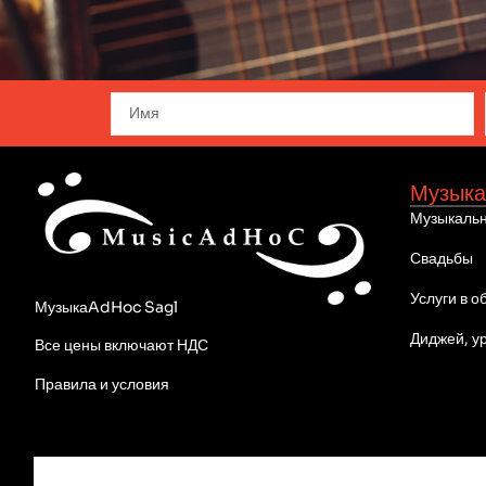
Музыка
Музыкальн
Свадьбы
Услуги в о
МузыкаAdHoc Sagl
Диджей, у
Все цены включают НДС
Правила и условия