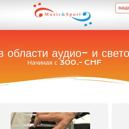
НАШ
в области аудио- и свет
Начиная с 300.- CHF