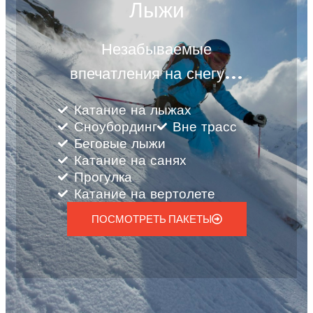
Лыжи
Незабываемые
впечатления на снегу…
Катание на лыжах
Сноубординг
Вне трасс
Беговые лыжи
Катание на санях
Прогулка
Катание на вертолете
ПОСМОТРЕТЬ ПАКЕТЫ