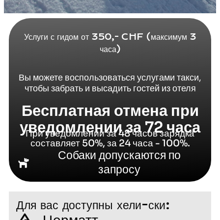
Услуги с гидом от 350,- CHF (максимум 3
часа)
Вы можете воспользоваться услугами такси,
чтобы забрать и высадить гостей из отеля
Бесплатная отмена при
уведомлении за 72 часа
При уведомлении за 48 часов зарядка
составляет 50%, за 24 часа - 100%.
Собаки допускаются по
запросу
Для вас доступны хели-ски: