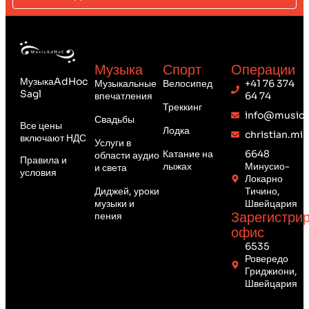
Музыка
Спорт
Операции
МузыкаAdHoc
Музыкальные
Велосипед
+41 76 374
Sagl
впечатления
64 74
Треккинг
info@musica
Свадьбы
Все цены
Лодка
christian.mi
включают НДС
Услуги в
Катание на
6648
области аудио
Правила и
лыжах
Минусио-
и света
условия
Локарно
Диджей, уроки
Тичино,
музыки и
Швейцария
Зарегистри
пения
офис
6535
Ровередо
Гриджиони,
Швейцария