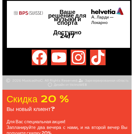
Ваше
решение для
A. Ларди —
музыки и
спорта
Локарно
Доступно
24/7
2026 MusicadhoC. All Rights Reserved.
Зарезервированная область
Дизайн от ticinoWEB
Скидка 20 %
Вы новый клиент?
Для Вас специальная акция!
Запланируйте два вечера с нами, и на второй вечер Вы
получите скидку 20%.