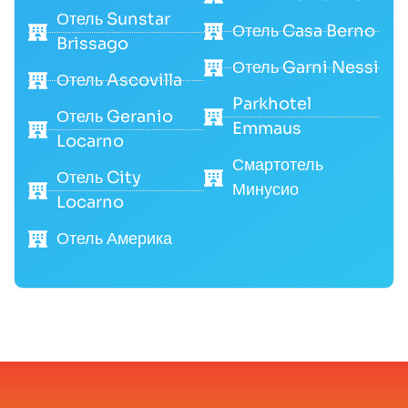
Отель Sunstar
Отель Casa Berno
Brissago
Отель Garni Nessi
Отель Ascovilla
Parkhotel
Отель Geranio
Emmaus
Locarno
Смартотель
Отель City
Минусио
Locarno
Отель Америка