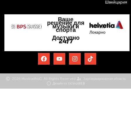
Швейцария
Ваше
решение для
музыки и
A. Ларди —
спорта
Локарно
Доступно
24/7
2026 MusicadhoC. All Rights Reserved.
Зарезервированная область
Дизайн от ticinoWEB