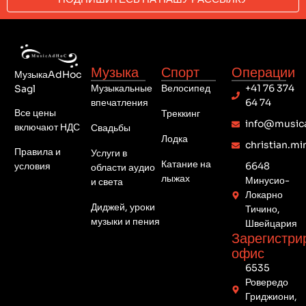
Музыка
Спорт
Операции
МузыкаAdHoc
Музыкальные
Велосипед
+41 76 374
Sagl
впечатления
64 74
Все цены
Треккинг
info@music
включают НДС
Свадьбы
Лодка
christian.m
Правила и
Услуги в
Катание на
условия
6648
области аудио
лыжах
Минусио-
и света
Локарно
Диджей, уроки
Тичино,
музыки и пения
Швейцария
Зарегистри
офис
6535
Ровередо
Гриджиони,