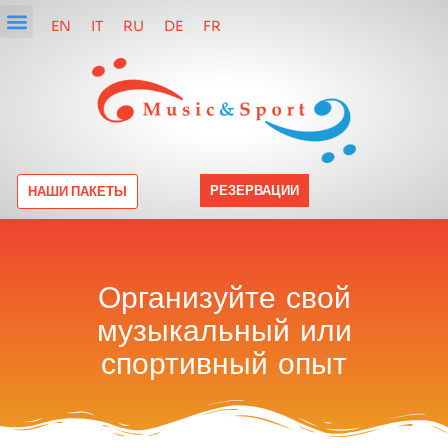
EN
IT
RU
DE
FR
РЕЗЕРВАЦИИ
НАШИ ПАКЕТЫ
Организуйте свой
музыкальный или
спортивный опыт