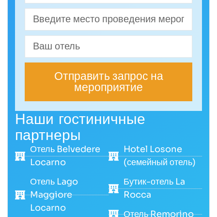
Отправить запрос на
мероприятие
Наши гостиничные
партнеры
Отель Belvedere
Hotel Losone
Locarno
(семейный отель)
Отель Lago
Бутик-отель La
Maggiore
Rocca
Locarno
Отель Remorino