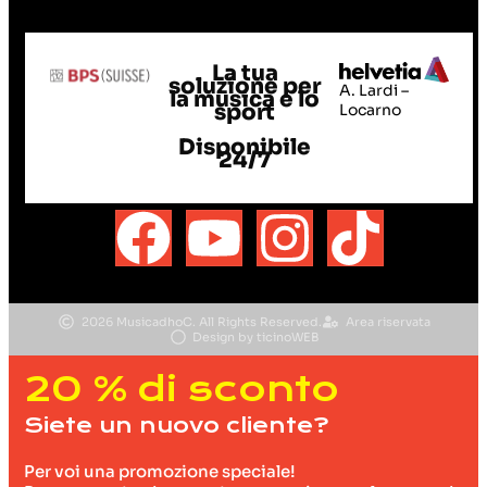
La tua
soluzione per
A. Lardi –
la musica e lo
sport
Locarno
Disponibile
24/7
2026 MusicadhoC. All Rights Reserved.
Area riservata
Design by ticinoWEB
20 % di sconto
Siete un nuovo cliente?
Per voi una promozione speciale!