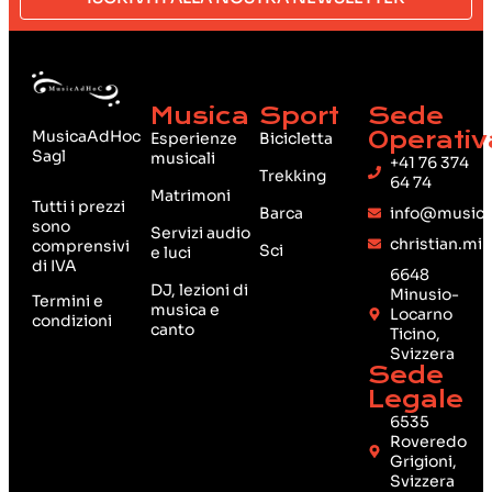
Musica
Sport
Sede
MusicaAdHoc
Operativ
Esperienze
Bicicletta
Sagl
musicali
+41 76 374
Trekking
64 74
Matrimoni
Tutti i prezzi
Barca
info@musica
sono
Servizi audio
christian.mi
comprensivi
Sci
e luci
di IVA
6648
DJ, lezioni di
Minusio-
Termini e
musica e
Locarno
condizioni
canto
Ticino,
Svizzera
Sede
Legale
6535
Roveredo
Grigioni,
Svizzera