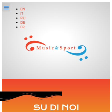
EN
IT
RU
DE
FR
SU DI NOI